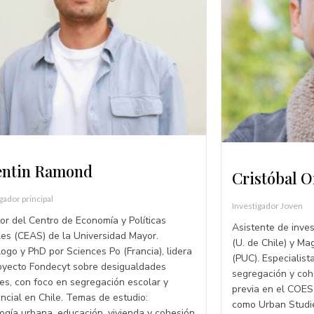
ntin Ramond
Cristóbal O
gador principal
Investigador Joven
tor del Centro de Economía y Políticas
Asistente de inve
les (CEAS) de la Universidad Mayor.
(U. de Chile) y Ma
logo y PhD por Sciences Po (Francia), lidera
(PUC). Especialist
oyecto Fondecyt sobre desigualdades
segregación y cohe
les, con foco en segregación escolar y
previa en el COES 
encial en Chile. Temas de estudio:
como Urban Studie
logía urbana, educación, vivienda y cohesión