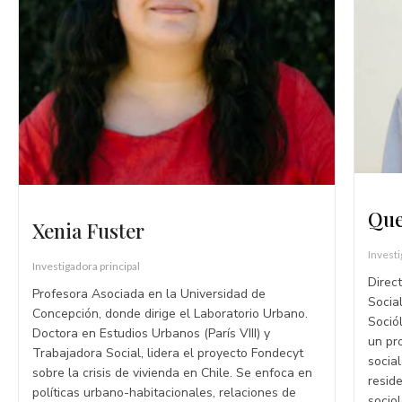
Que
Xenia Fuster
Investi
Investigadora principal
Direc
Profesora Asociada en la Universidad de
Socia
Concepción, donde dirige el Laboratorio Urbano.
Soció
Doctora en Estudios Urbanos (París VIII) y
un pr
Trabajadora Social, lidera el proyecto Fondecyt
socia
sobre la crisis de vivienda en Chile. Se enfoca en
resid
políticas urbano-habitacionales, relaciones de
socio