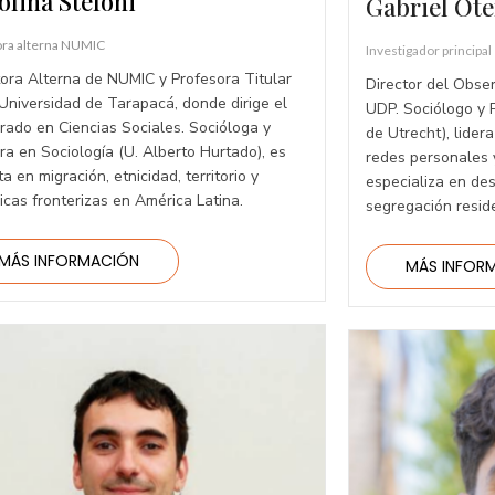
olina Stefoni
Gabriel Ote
ora alterna NUMIC
Investigador principal
tora Alterna de NUMIC y Profesora Titular
Director del Obse
 Universidad de Tarapacá, donde dirige el
UDP. Sociólogo y
rado en Ciencias Sociales. Socióloga y
de Utrecht), lider
ra en Sociología (U. Alberto Hurtado), es
redes personales y
a en migración, etnicidad, territorio y
especializa en de
icas fronterizas en América Latina.
segregación reside
MÁS INFORMACIÓN
MÁS INFOR