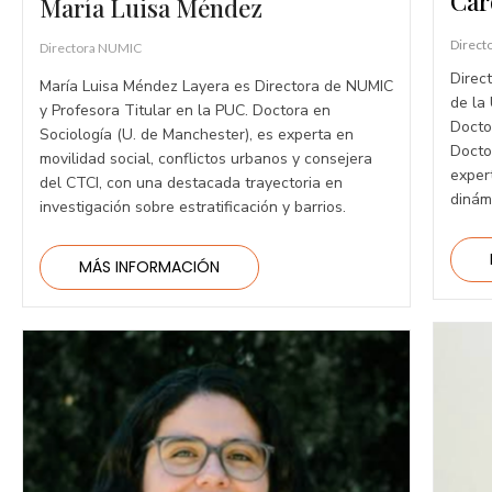
Car
María Luisa Méndez
Direct
Directora NUMIC
Direc
María Luisa Méndez Layera es Directora de NUMIC
de la
y Profesora Titular en la PUC. Doctora en
Docto
Sociología (U. de Manchester), es experta en
Docto
movilidad social, conflictos urbanos y consejera
expert
del CTCI, con una destacada trayectoria en
dinám
investigación sobre estratificación y barrios.
MÁS INFORMACIÓN