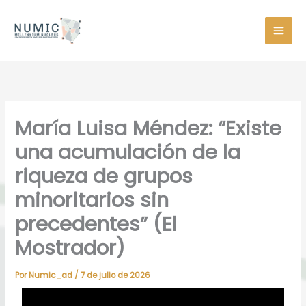
Ir
al
contenido
María Luisa Méndez: “Existe
una acumulación de la
riqueza de grupos
minoritarios sin
precedentes” (El
Mostrador)
Por
Numic_ad
/
7 de julio de 2026