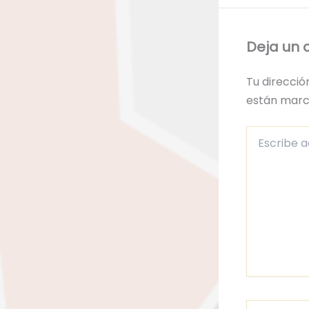
Deja un 
Tu direcció
están mar
Escribe
aquí...
Nombre*