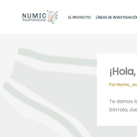
Ir
al
EL PROYECTO
LÍNEAS DE INVESTIGACIÓ
contenido
¡Hola
Por
Numic_a
Te damos la
bórrala, ¡l