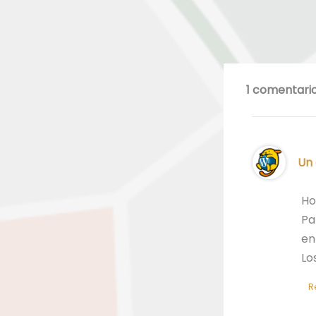
1 comentario
Un
Ho
Pa
en
Lo
R