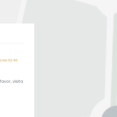
 las 02:40
avor, visita