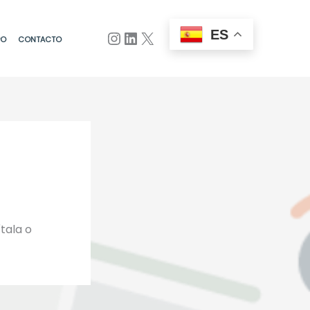
ES
PO
CONTACTO
tala o