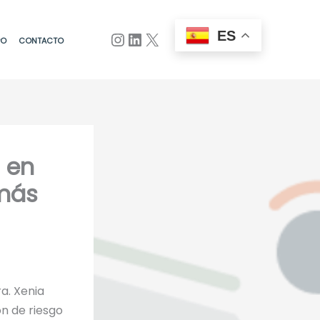
ES
PO
CONTACTO
 en
 más
a. Xenia
ón de riesgo