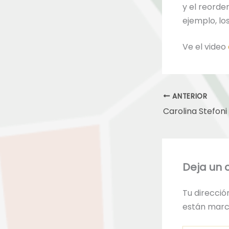
y el reorde
ejemplo, lo
Ve el video
ANTERIOR
Deja un 
Tu direcció
están mar