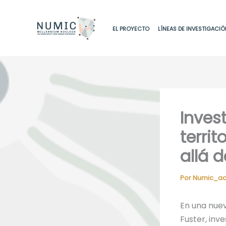
Ir
al
EL PROYECTO
LÍNEAS DE INVESTIGACIÓ
contenido
Inves
terri
allá 
Por
Numic_a
En una nue
Fuster, inv