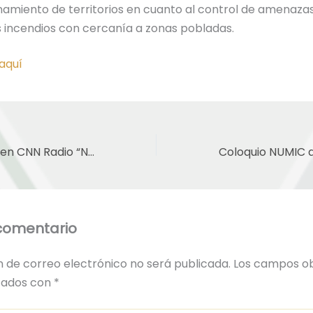
namiento de territorios en cuanto al control de amenaza
s incendios con cercanía a zonas pobladas.
aquí
Carolina Stefoni en CNN Radio “No se debe criminalizar la migración ni reducir la seguridad a una lógica de frontera”
comentario
n de correo electrónico no será publicada.
Los campos ob
cados con
*