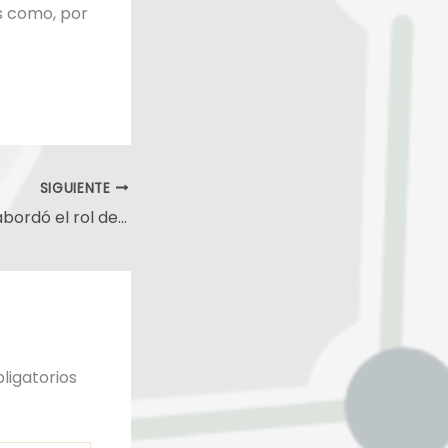
s como, por
SIGUIENTE
Coloquio NUMIC abordó el rol del derecho en la producción del espacio y sus efectos en comunidades marginadas
ligatorios