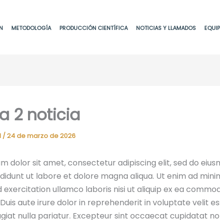
N
METODOLOGÍA
PRODUCCIÓN CIENTÍFICA
NOTICIAS Y LLAMADOS
EQUI
a 2 noticia
d
/
24 de marzo de 2026
m dolor sit amet, consectetur adipiscing elit, sed do eiu
didunt ut labore et dolore magna aliqua. Ut enim ad mini
d exercitation ullamco laboris nisi ut aliquip ex ea commo
uis aute irure dolor in reprehenderit in voluptate velit es
ugiat nulla pariatur. Excepteur sint occaecat cupidatat no