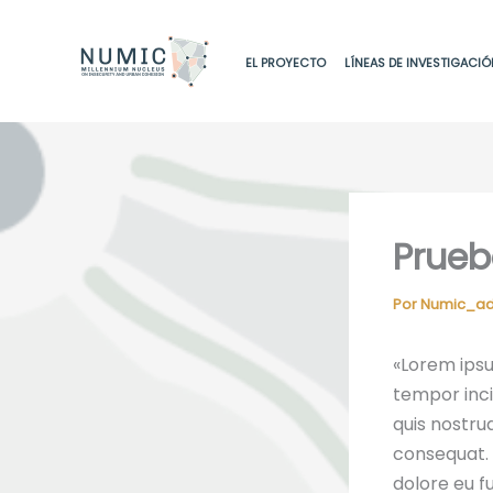
Ir
al
EL PROYECTO
LÍNEAS DE INVESTIGACIÓ
contenido
Prueb
Por
Numic_a
«Lorem ipsu
tempor inci
quis nostru
consequat. D
dolore eu f