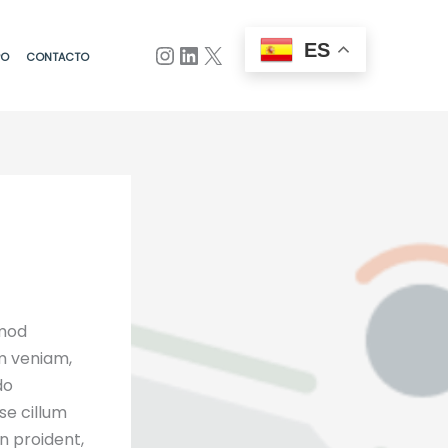
ES
PO
CONTACTO
smod
m veniam,
do
se cillum
n proident,